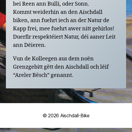
bei Reen ann Bulli, oder Sonn.
Kommt weiderhin an den Aischdall
biken, ann fuehrt iech an der Natur de
Kapp frei, mee fuehrt awer nitt gehirlos!
Duerfir respektéiert Natur, déi aaner Leit
ann Déieren.
Vun de Kolleegen aus dem noën
Grenzgebitt gëtt den Aischdall och léif
“Areler Bësch” genannt.
© 2026
Aischdall-Bike