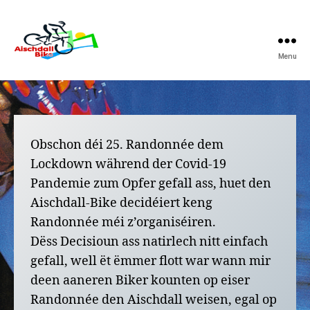
Menu
Aischdall-
Bike
Obschon déi 25. Randonnée dem
Lockdown während der Covid-19
Pandemie zum Opfer gefall ass, huet den
Aischdall-Bike decidéiert keng
Randonnée méi z’organiséiren.
Dëss Decisioun ass natirlech nitt einfach
gefall, well ët ëmmer flott war wann mir
deen aaneren Biker kounten op eiser
Randonnée den Aischdall weisen, egal op